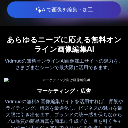
AIで画像を編集・加工
あらゆるニーズに応える無料オン
ライン画像編集AI
Vidmudの無料オンラインAI画像加工サイトの魅力を、
さまざまなシーンで最大限に活用できます。
マーケティング・広告
ー
Vidmudの無料AI画像編集サイトを活用すれば、背景や
ザ
ライティング、構図を最適化し、ビジネスの魅力を最
的
み
大限に引き出せます。ブランドの統一感を保ちながら
を
プロ品質の商品写真を簡単に作成でき、目を引くキャ
作
ンペーン用ビジュアルでクリックを促進します。