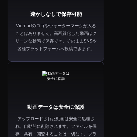
透かしなしで保存可能
Vidmudのロゴやウォーターマークが入る
ことはありません。高画質化した動画はク
リーンな状態で保存でき、そのままSNSや
各種プラットフォームへ投稿できます。
動画データは安全に保護
アップロードされた動画は安全に処理さ
れ、自動的に削除されます。ファイルを保
存・共有・閲覧することは一切なく、プラ