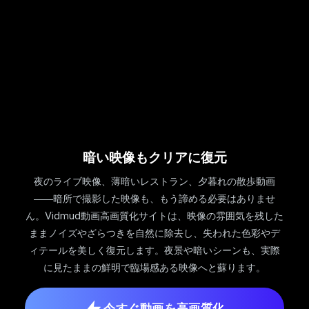
暗い映像もクリアに復元
夜のライブ映像、薄暗いレストラン、夕暮れの散歩動画
――暗所で撮影した映像も、もう諦める必要はありませ
ん。Vidmud動画高画質化サイトは、映像の雰囲気を残した
ままノイズやざらつきを自然に除去し、失われた色彩やデ
ィテールを美しく復元します。夜景や暗いシーンも、実際
に見たままの鮮明で臨場感ある映像へと蘇ります。
今すぐ動画を高画質化