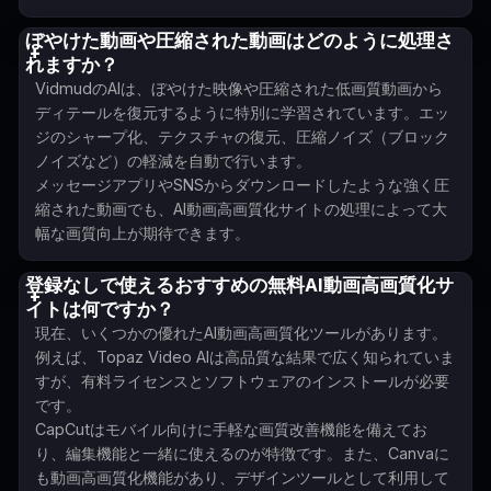
ぼやけた動画や圧縮された動画はどのように処理さ
れますか？
VidmudのAIは、ぼやけた映像や圧縮された低画質動画から
ディテールを復元するように特別に学習されています。エッ
ジのシャープ化、テクスチャの復元、圧縮ノイズ（ブロック
ノイズなど）の軽減を自動で行います。
メッセージアプリやSNSからダウンロードしたような強く圧
縮された動画でも、AI動画高画質化サイトの処理によって大
幅な画質向上が期待できます。
登録なしで使えるおすすめの無料AI動画高画質化サ
イトは何ですか？
現在、いくつかの優れたAI動画高画質化ツールがあります。
例えば、Topaz Video AIは高品質な結果で広く知られていま
すが、有料ライセンスとソフトウェアのインストールが必要
です。
CapCutはモバイル向けに手軽な画質改善機能を備えてお
り、編集機能と一緒に使えるのが特徴です。また、Canvaに
も動画高画質化機能があり、デザインツールとして利用して