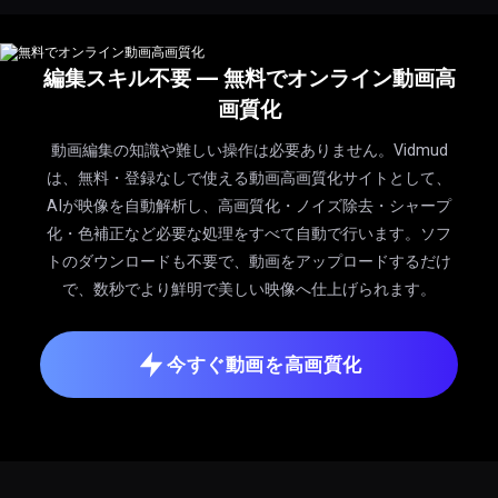
編集スキル不要 — 無料でオンライン動画高
画質化
動画編集の知識や難しい操作は必要ありません。Vidmud
は、無料・登録なしで使える動画高画質化サイトとして、
AIが映像を自動解析し、高画質化・ノイズ除去・シャープ
化・色補正など必要な処理をすべて自動で行います。ソフ
トのダウンロードも不要で、動画をアップロードするだけ
で、数秒でより鮮明で美しい映像へ仕上げられます。
今すぐ動画を高画質化