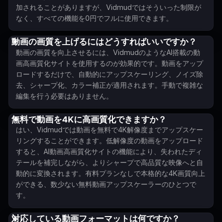
加されることがありますが、Vidmudではそういった制限が
なく、すべての機能を0円でフルに使用できます。
動画の画質を上げるにはどうすればいいですか？
動画の画質を向上させるには、VidmudのようなAI搭載の動
画高画質化サイトを使用するのが効果的です。動画をアップ
ロードするだけで、自動的にアップスケーリング、ノイズ除
去、シャープ化、カラー補正が適用されます。手動で複雑な
編集を行う必要はありません。
無料で動画を4Kに高画質化できますか？
はい、Vidmudでは動画を無料で4K解像度までアップスケー
リングすることができます。低解像度の動画をアップロード
すると、AI動画高画質化サイトの機能により、失われたディ
テールを補完しながら、よりシャープで高品質な映像へと自
動的に変換されます。有料プランなしで本格的な4K画質向上
ができる、数少ない無料動画アップスケーラーのひとつで
す。
対応している動画フォーマットは何ですか？