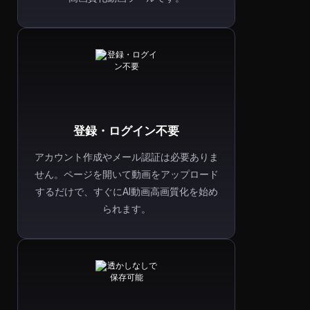
登録・ログイン不要
アカウント作成やメール認証は必要ありま
せん。ページを開いて動画をアップロード
するだけで、すぐにAI動画高画質化を始め
られます。