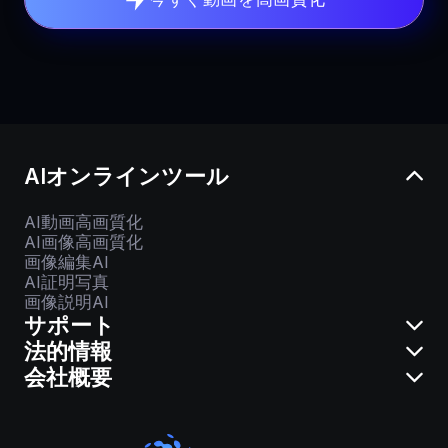
AIオンラインツール
AI動画高画質化
AI画像高画質化
画像編集AI
AI証明写真
画像説明AI
サポート
法的情報
会社概要