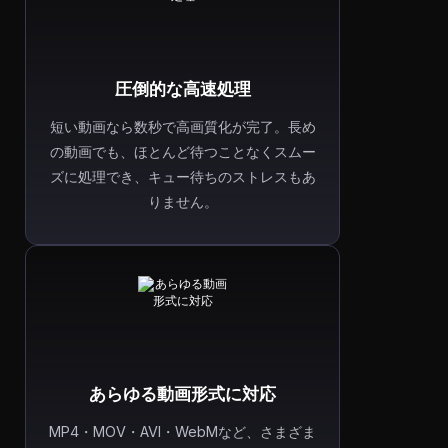
圧倒的な高速処理
短い動画なら数秒で高画質化が完了。長め
の動画でも、ほとんど待つことなくスムー
ズに処理でき、キュー待ちのストレスもあ
りません。
あらゆる動画形式に対応
MP4・MOV・AVI・WebMなど、さまざま