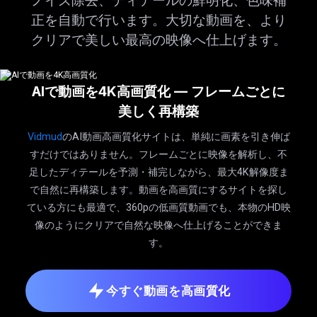
ノイズ除去、ディテールの鮮明化、色味補
正を自動で行います。大切な動画を、より
クリアで美しい最高の映像へ仕上げます。
AIで動画を4K高画質化 — フレームごとに
美しく再構築
Vidmud
のAI動画高画質化サイトは、単純に画素を引き伸ば
すだけではありません。フレームごとに映像を解析し、不
足したディテールを予測・補完しながら、最大4K解像度ま
で自然に再構築します。動画を高画質にするサイトを探し
ている方にも最適で、360pの低画質動画でも、本物のHD映
像のようにクリアで自然な映像へ仕上げることができま
す。
今すぐ動画を高画質化