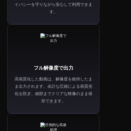
イバシーを守りながら安心して利用できま
す。
フル解像度で出力
高画質化した動画は、解像度を維持したま
ま出力されます。余計な圧縮による画質劣
化を防ぎ、細部までクリアな映像のまま保
存できます。