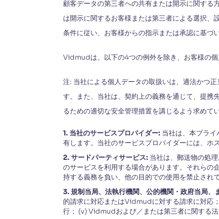
顧客データの第三者への共有または開示に関する方
は開示に関するお客様または第三者による選択、設
条件に従い、お客様からの指示または承認に基づ
Vidmudは、以下の4つの例外を除き、お客様
注: 当社による個人データの取扱いは、適法かつ
す。また、当社は、契約上の義務を通じて、提携
るための適切な安全管理措置を講じるよう求めて
1. 当社のサービスプロバイダー:
当社は、本プライ
有します。当社のサービスプロバイダーには、ホ
2. サードパーティサービス:
当社は、郵送物の処理
のサービスを利用する場合があります。それらの
持する義務を負い、他の目的での使用を禁止され
3. 規制当局、法執行機関、公的機関・政府当局、
的請求に対応またはVidmudに対する請求に対応； 
行； (v) Vidmudおよび／または第三者に関す