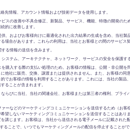
の連絡先情報、アカウント情報および技術データを使用します。
サービスの改善や不具合修正、新製品、サービス、機能、特徴の開発のた
継続的に改善します。
の提供、およびお客様向けに最適化された出力結果の生成を含め、当社製
する場合があります。これらの利用は、当社とお客様との間のサービス
に関する情報の送信を含みます。
し、システム、アーキテクチャ、ネットワーク、サービスの安全を保護す
サービスを購入する際の支払い処理のため。お客様の情報は、公開・非公開
しに他社に販売、交換、譲渡または提供されません。また、お客様の同
目的でお客様の情報を利用することがあります。これには、当社の製品
信することが含まれます。
め；ならびに当社、当社の関連会社、お客様または第三者の権利、プライ
オファーなどのマーケティングコミュニケーションを送信するため（お客
が希望しないマーケティングコミュニケーションを送信することはあり
置を講じます。お客様は、当社から送信される電子メールに記載された
することで、いつでもマーケティングメールの配信を停止することがで