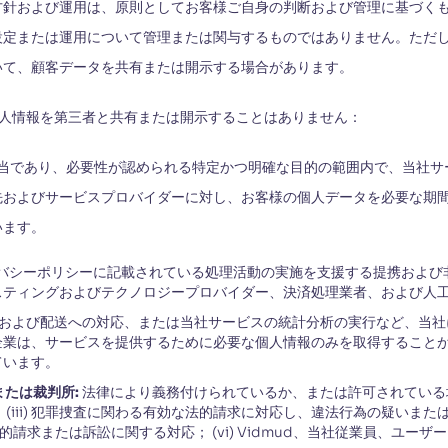
針および運用は、原則としてお客様ご自身の判断および管理に基づくもの
定または運用について管理または関与するものではありません。ただし、
いて、顧客データを共有または開示する場合があります。
の個人情報を第三者と共有または開示することはありません：
正当であり、必要性が認められる特定かつ明確な目的の範囲内で、当社
先およびサービスプロバイダーに対し、お客様の個人データを必要な期
います。
バシーポリシーに記載されている処理活動の実施を支援する提携および
スティングおよびテクノロジープロバイダー、決済処理業者、および人
および配送への対応、または当社サービスの統計分析の実行など、当社
企業は、サービスを提供するために必要な個人情報のみを取得すること
ています。
または裁判所:
法律により義務付けられているか、または許可されている場合、あ
(iii) 犯罪捜査に関わる有効な法的請求に対応し、違法行為の疑いまたは
る法的請求または訴訟に関する対応； (vi) Vidmud、当社従業員、ユ