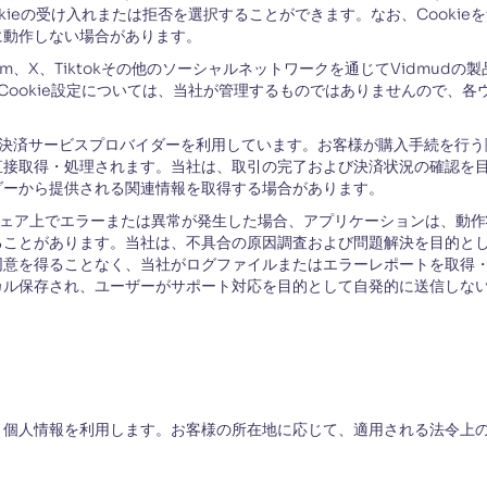
ookieの受け入れまたは拒否を選択することができます。なお、Cooki
に動作しない場合があります。
gram、X、Tiktokその他のソーシャルネットワークを通じてVidmu
のCookie設定については、当社が管理するものではありませんので、各ウ
決済サービスプロバイダーを利用しています。お客様が購入手続を行う
直接取得・処理されます。当社は、取引の完了および決済状況の確認を
ダーから提供される関連情報を取得する場合があります。
ェア上でエラーまたは異常が発生した場合、アプリケーションは、動作
ることがあります。当社は、不具合の原因調査および問題解決を目的と
同意を得ることなく、当社がログファイルまたはエラーレポートを取得
ル保存され、ユーザーがサポート対応を目的として自発的に送信しない限
、個人情報を利用します。お客様の所在地に応じて、適用される法令上
：