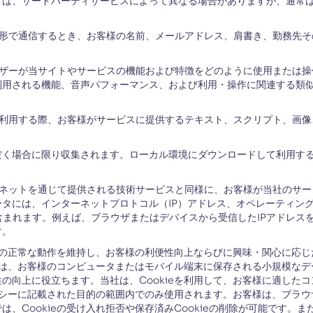
タは、サードパーティサービスによって異なる場合がありますが、通常
形で通信するとき、お客様の名前、メールアドレス、肩書き、勤務先そ
ザーが当サイトやサービスの機能および特徴をどのように使用または操
利用される機能、音声パフォーマンス、および利用・操作に関連する類
を利用する際、お客様がサービスに提供するテキスト、スクリプト、画
だく場合に限り収集されます。ローカル環境にダウンロードして利用す
ネットを通じて提供される技術サービスと同様に、お客様が当社のサー
タには、インターネットプロトコル（IP）アドレス、オペレーティン
含まれます。例えば、ブラウザまたはデバイスから受信したIPアドレス
す。
の正常な動作を維持し、お客様の利便性向上ならびに興味・関心に応じた
」とは、お客様のコンピュータまたはモバイル端末に保存される小規模な
の向上に役立ちます。当社は、Cookieを利用して、お客様に適した
リシーに記載された目的の範囲内でのみ使用されます。お客様は、ブラウザ
、Cookieの受け入れ拒否や保存済みCookieの削除が可能です。