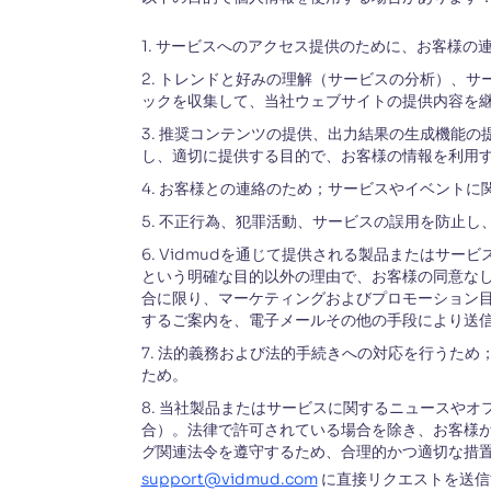
1. サービスへのアクセス提供のために、お客様
2. トレンドと好みの理解（サービスの分析）、
ックを収集して、当社ウェブサイトの提供内容を
3. 推奨コンテンツの提供、出力結果の生成機能
し、適切に提供する目的で、お客様の情報を利用
4. お客様との連絡のため；サービスやイベント
5. 不正行為、犯罪活動、サービスの誤用を防止
6. Vidmudを通じて提供される製品または
という明確な目的以外の理由で、お客様の同意な
合に限り、マーケティングおよびプロモーション
するご案内を、電子メールその他の手段により送
7. 法的義務および法的手続きへの対応を行うた
ため。
8. 当社製品またはサービスに関するニュースや
合）。法律で許可されている場合を除き、お客様
グ関連法令を遵守するため、合理的かつ適切な措
support@vidmud.com
に直接リクエストを送信