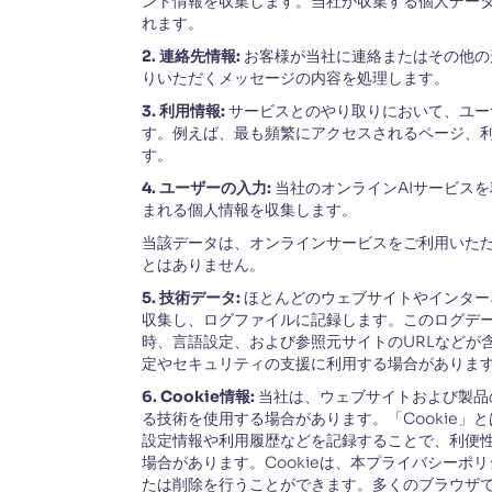
ント情報を収集します。当社が収集する個人デー
れます。
2. 連絡先情報:
お客様が当社に連絡またはその他の
りいただくメッセージの内容を処理します。
3. 利用情報:
サービスとのやり取りにおいて、ユー
す。例えば、最も頻繁にアクセスされるページ、
す。
4. ユーザーの入力:
当社のオンラインAIサービス
まれる個人情報を収集します。
当該データは、オンラインサービスをご利用いた
とはありません。
5. 技術データ:
ほとんどのウェブサイトやインター
収集し、ログファイルに記録します。このログデー
時、言語設定、および参照元サイトのURLなどが
定やセキュリティの支援に利用する場合がありま
6. Cookie情報:
当社は、ウェブサイトおよび製品
る技術を使用する場合があります。「Cookie
設定情報や利用履歴などを記録することで、利便性
場合があります。Cookieは、本プライバシーポ
たは削除を行うことができます。多くのブラウザでは